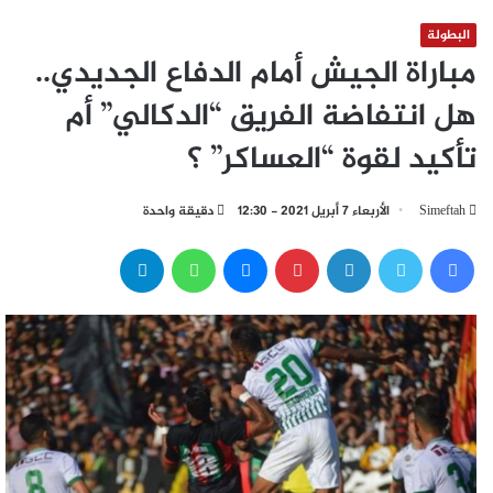
البطولة
مباراة الجيش أمام الدفاع الجديدي..
هل انتفاضة الفريق “الدكالي” أم
تأكيد لقوة “العساكر” ؟
Simeftah
الأربعاء 7 أبريل 2021 - 12:30
دقيقة واحدة
فيسبوك
تويتر
لينكدإن
بينتيريست
ماسنجر
واتساب
تيلقرام